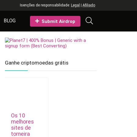
Isenções de responsabilidade:
Legal
|
Afiliado
BLOG
Submit Airdrop
Ganhe criptomoedas grátis
Os 10
melhores
sites de
torneira