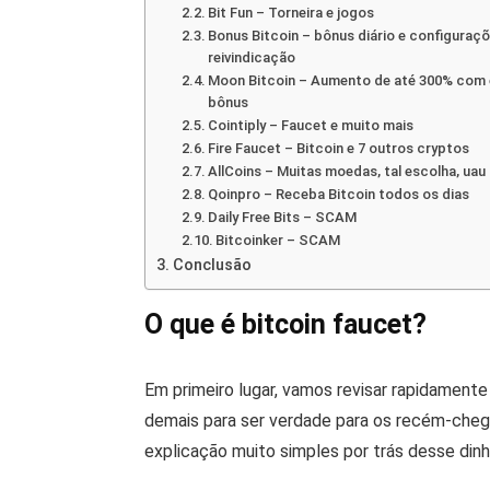
Bit Fun – Torneira e jogos
Bonus Bitcoin – bônus diário e configuraç
reivindicação
Moon Bitcoin – Aumento de até 300% com
bônus
Cointiply – Faucet e muito mais
Fire Faucet – Bitcoin e 7 outros cryptos
AllCoins – Muitas moedas, tal escolha, uau
Qoinpro – Receba Bitcoin todos os dias
Daily Free Bits – SCAM
Bitcoinker – SCAM
Conclusão
O que é bitcoin faucet?
Em primeiro lugar, vamos revisar rapidament
demais para ser verdade para os recém-cheg
explicação muito simples por trás desse dinhe