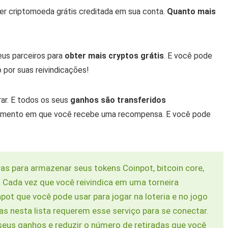
ter criptomoeda grátis creditada em sua conta.
Quanto mais
eus parceiros para
obter mais cryptos grátis
. E você pode
por suas reivindicações!
ar. E todos os seus
ganhos são transferidos
mento em que você recebe uma recompensa. E você pode
ras para armazenar seus tokens Coinpot, bitcoin core,
h. Cada vez que você reivindica em uma torneira
ot que você pode usar para jogar na loteria e no jogo
as nesta lista requerem esse serviço para se conectar.
seus ganhos e reduzir o número de retiradas que você