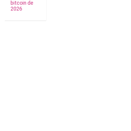
bitcoin de
2026