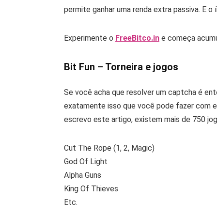
permite ganhar uma renda extra passiva. E o 
Experimente o
FreeBitco.in
e começa acumula
Bit Fun – Torneira e jogos
Se você acha que resolver um captcha é ent
exatamente isso que você pode fazer com 
escrevo este artigo, existem mais de 750 jo
Cut The Rope (1, 2, Magic)
God Of Light
Alpha Guns
King Of Thieves
Etc.