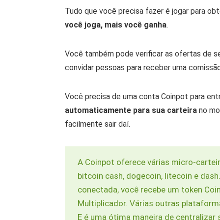
Tudo que você precisa fazer é jogar para ob
você joga, mais você ganha
.
Você também pode verificar as ofertas de s
convidar pessoas para receber uma comissão 
Você precisa de uma conta Coinpot para entr
automaticamente para sua carteira
no mo
facilmente sair daí.
A Coinpot oferece várias micro-cartei
bitcoin cash, dogecoin, litecoin e das
conectada, você recebe um token Coinp
Multiplicador. Várias outras plataform
E é uma ótima maneira de centralizar 