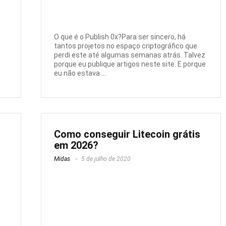
O que é o Publish 0x?Para ser sincero, há
tantos projetos no espaço criptográfico que
perdi este até algumas semanas atrás. Talvez
porque eu publique artigos neste site. E porque
eu não estava ...
Como conseguir Litecoin grátis
em 2026?
Midas
5 de julho de 2020