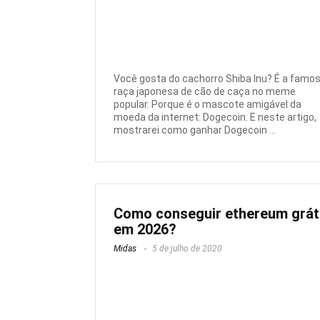
Você gosta do cachorro Shiba Inu? É a famo
raça japonesa de cão de caça no meme
popular. Porque é o mascote amigável da
moeda da internet: Dogecoin. E neste artigo,
mostrarei como ganhar Dogecoin ...
Como conseguir ethereum grát
em 2026?
Midas
5 de julho de 2020