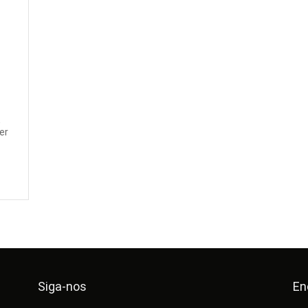
E
er
Siga-nos
En