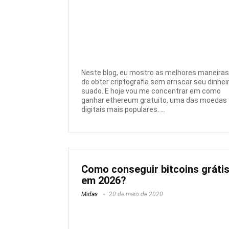
Neste blog, eu mostro as melhores maneiras
de obter criptografia sem arriscar seu dinhei
suado. E hoje vou me concentrar em como
ganhar ethereum gratuito, uma das moedas
digitais mais populares. ...
Como conseguir bitcoins gráti
em 2026?
Midas
20 de maio de 2020