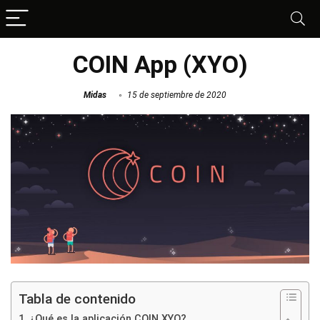
COIN App (XYO)
Midas
15 de septiembre de 2020
Tabla de contenido
¿Qué es la aplicación COIN XYO?