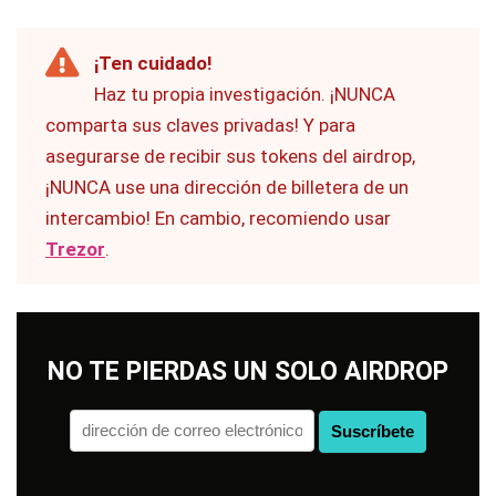
¡Ten cuidado!
Haz tu propia investigación. ¡NUNCA
comparta sus claves privadas! Y para
asegurarse de recibir sus tokens del airdrop,
¡NUNCA use una dirección de billetera de un
intercambio! En cambio, recomiendo usar
Trezor
.
NO TE PIERDAS UN SOLO AIRDROP